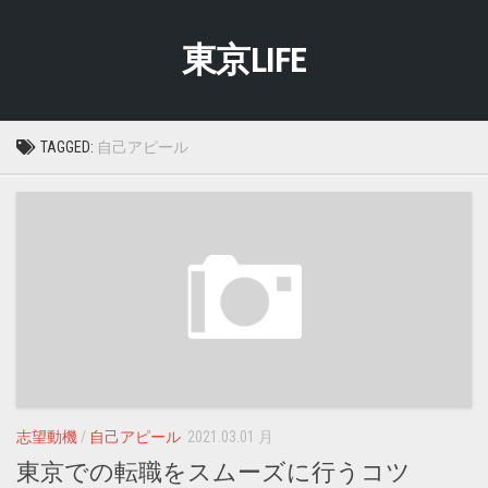
Skip
to
東京LIFE
content
TAGGED:
自己アピール
志望動機
/
自己アピール
2021.03.01 月
東京での転職をスムーズに行うコツ